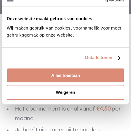
Deze website maakt gebruik van cookies
Wij maken gebruik van cookies, voornamelijk voor meer
gebruiksgemak op onze website.
&
Wij besparen je tijd
geld!
Details tonen
Je stelt zelf je abonnement samen: jij
Alles toestaan
bepaalt hoe vaak je producten tegen
vlooien, teken en/of wormen wil
Weigeren
ontvangen.
Het abonnement is er al vanaf
€4,50
per
maand.
Je hoeft niet meer bij te houden