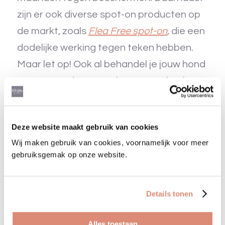
zijn er ook diverse spot-on producten op
de markt, zoals
Flea Free spot-on
,
die een
dodelijke werking tegen teken hebben.
Maar let op! Ook al behandel je jouw hond
nog zo goed tegen teken, een tekenbeet
kan nooit helemaal voorkomen worden.
Controleer dus de vacht van jouw hond
Deze website maakt gebruik van cookies
daarom continue op teken en verwijder
Wij maken gebruik van cookies, voornamelijk voor meer
aanwezige teken met een speciale
gebruiksgemak op onze website.
tekentang. Wil je weten hoe je dit doet?
Lees dan ons artikel
‘Hoe verwijder je een
Details tonen
teek?’
Alles toestaan