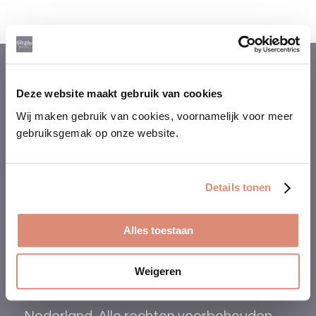
PetBox@Home
Deze website maakt gebruik van cookies
Wij maken gebruik van cookies, voornamelijk voor meer
Meld je aan!
gebruiksgemak op onze website.
Hoe werkt het?
Details tonen
FAQ
Alles toestaan
Tips & advies
Weigeren
©2022 PetBox is een product van Emax