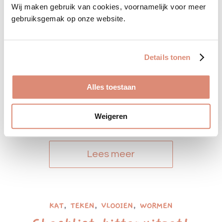
Wij maken gebruik van cookies, voornamelijk voor meer
gebruiksgemak op onze website.
HOND
,
TEKEN
,
VLOOIEN
,
WORMEN
Checklist puppy-uitzet!
Details tonen
Wat heb je nodig voor
Alles toestaan
een pup?
Weigeren
Lees meer
KAT
,
TEKEN
,
VLOOIEN
,
WORMEN